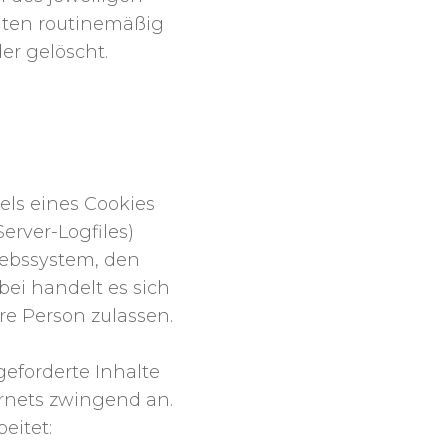
aten routinemäßig
er gelöscht.
IM BESUCH UNSERER
els eines Cookies
erver-Logfiles)
iebssystem, den
ei handelt es sich
re Person zulassen.
eforderte Inhalte
ernets zwingend an.
eitet: