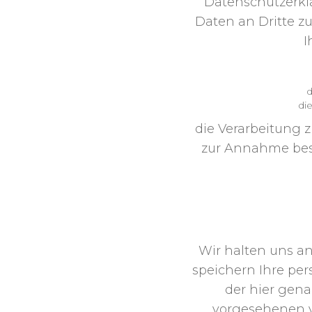
Datenschutzerkl
Daten an Dritte z
I
d
die
die Verarbeitung z
zur Annahme best
LÖSC
Wir halten uns a
speichern Ihre pe
der hier gena
vorgesehenen vi