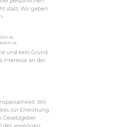
rer persönlichen
t statt. Wir geben
n:
ich ist,
rlich ist,
ist und kein Grund
 Interesse an der
DATEN
nsparsamkeit. Wir
ies zur Erreichung
om Gesetzgeber
l des jeweiligen