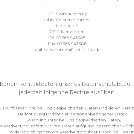
CSI Swimacademy
Inhb. Carsten Simmes
Langnau 8
79211 Denzlingen
Tel: 07666-943385
Fax: 07666-943386
Mail: schwimmen@csi-sports.de
IHRE BETROFFENENRECHTE
benen Kontaktdaten unseres Datenschutzbeauft
jederzeit folgende Rechte ausüben:
uskunft über Ihre bei uns gespeicherten Daten und deren Verar
Berichtigung unrichtiger personenbezogener Daten,
Löschung Ihrer bei uns gespeicherten Daten,
erarbeitung, sofern wir Ihre Daten aufgrund gesetzlicher Pflich
Widerspruch gegen die Verarbeitung Ihrer Daten bei uns u