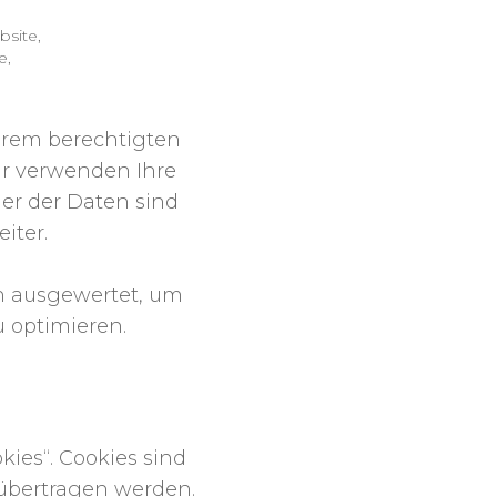
site,
e,
erem berechtigten
r verwenden Ihre
er der Daten sind
iter.
ch ausgewertet, um
u optimieren.
ies“. Cookies sind
 übertragen werden.