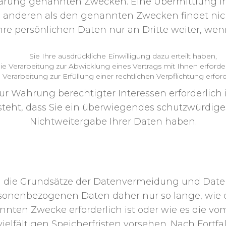
ärung genannten Zwecken. Eine Übermittlung Ih
u anderen als den genannten Zwecken findet nich
hre persönlichen Daten nur an Dritte weiter, wen
Sie Ihre ausdrückliche Einwilligung dazu erteilt haben,
ie Verarbeitung zur Abwicklung eines Vertrags mit Ihnen erforderl
 Verarbeitung zur Erfüllung einer rechtlichen Verpflichtung erforde
ur Wahrung berechtigter Interessen erforderlich 
eht, dass Sie ein überwiegendes schutzwürdiges
Nichtweitergabe Ihrer Daten haben.
HUNG BZW. SPERRUNG DER 
n die Grundsätze der Datenvermeidung und Date
rsonenbezogenen Daten daher nur so lange, wie d
nnten Zwecke erforderlich ist oder wie es die v
elfältigen Speicherfristen vorsehen. Nach Fortfal