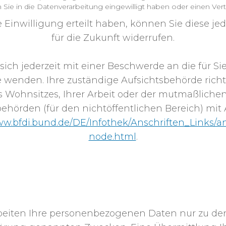
n Sie in die Datenverarbeitung eingewilligt haben oder einen Ve
e Einwilligung erteilt haben, können Sie diese je
für die Zukunft widerrufen.
sich jederzeit mit einer Beschwerde an die für Si
 wenden. Ihre zuständige Aufsichtsbehörde rich
 Wohnsitzes, Ihrer Arbeit oder der mutmaßlichen
behörden (für den nichtöffentlichen Bereich) mit 
ww.bfdi.bund.de/DE/Infothek/Anschriften_Links/an
node.html
.
NVERARBEITUNG DURCH DIE
STELLE UND DRITTE
beiten Ihre personenbezogenen Daten nur zu den