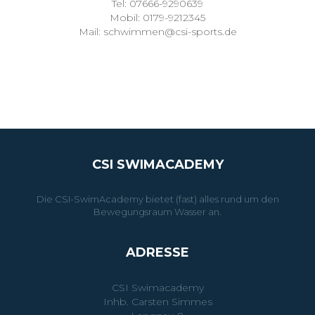
Tel: 07666-9290639
Mobil: 0179-9212345
Mail: schwimmen@csi-sports.de
CSI SWIMACADEMY
Die CSI-SwimAcademy bietet (fast) alles rund um den
Bewegungsraum Wasser an.
ADRESSE
CSI Swimacademy
Inhb. Carsten Simmes