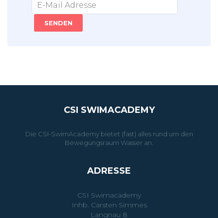
CSI SWIMACADEMY
Die CSI-SwimAcademy bietet (fast) alles rund um den
Bewegungsraum Wasser an.
ADRESSE
CSI Swimacademy
Inhb. Carsten Simmes
Langnau 8